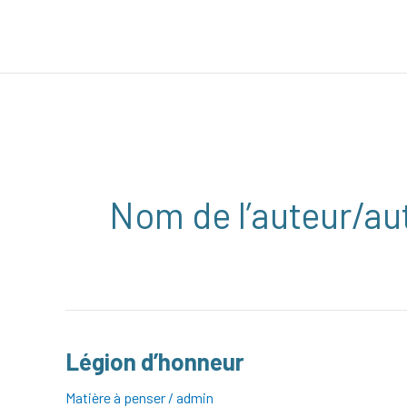
Aller
au
contenu
Nom de l’auteur/au
Légion d’honneur
Légion
d’honneur
Matière à penser
/
admin